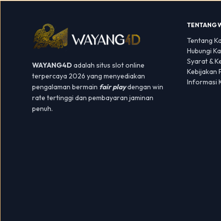
TENTANG 
Tentang K
Hubungi Ka
Syarat & K
WAYANG4D
adalah situs slot online
Kebijakan P
terpercaya 2026 yang menyediakan
Informasi
pengalaman bermain
fair play
dengan win
rate tertinggi dan pembayaran jaminan
penuh.