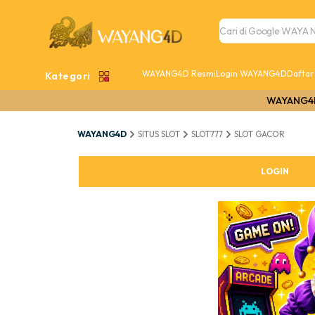
WAYANG4D Resmi
Login WAYANG4D
Daftar
Kategori
WAYANG4D 
WAYANG4D
SITUS SLOT
SLOT777
SLOT GACOR
LOGIN