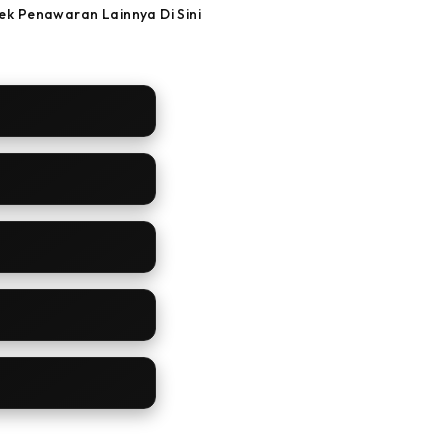
ek Penawaran Lainnya Di Sini