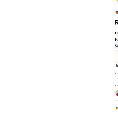
a
b
S
J