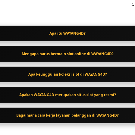
C
Apa itu WAYANG4D?
Mengapa harus bermain slot online di WAYANG4D?
Apa keunggulan koleksi slot di WAYANG4D?
Apakah WAYANG4D merupakan situs slot yang resmi?
Bagaimana cara kerja layanan pelanggan di WAYANG4D?